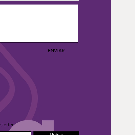
ENVIAR
sletter
Unirse