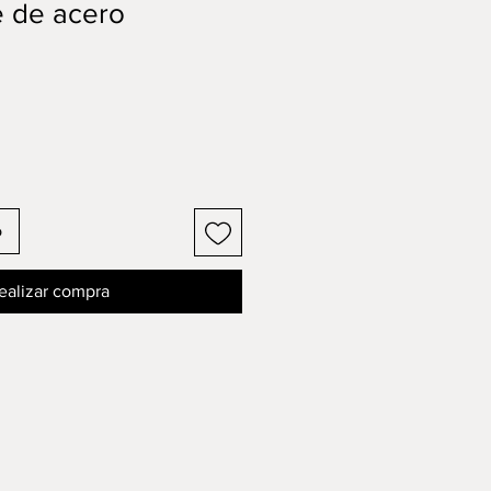
e de acero
o
ealizar compra