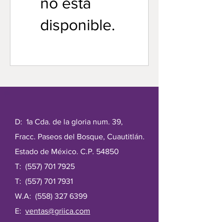
no está
disponible.
D: 1a Cda. de la gloria num. 39,
Fracc. Paseos del Bosque, Cuautitlán.
Estado de México. C.P. 54850
T:
(557) 701 7925
T:
(557) 701 7931
W.A:
(558) 327 6399
E:
ventas@griica.com