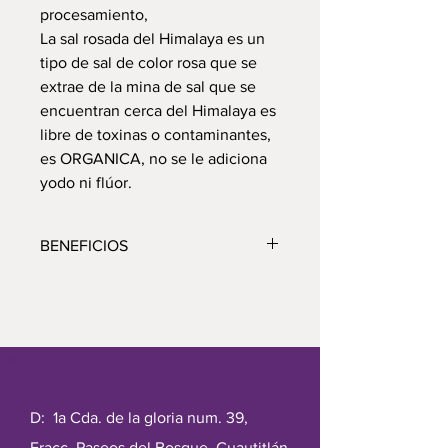
procesamiento,
La sal rosada del Himalaya es un
tipo de sal de color rosa que se
extrae de la mina de sal que se
encuentran cerca del Himalaya es
libre de toxinas o contaminantes,
es ORGANICA, no se le adiciona
yodo ni flúor.
BENEFICIOS
Al consumirla brinda los siguientes
beneficios
1. Regula el contenido de agua por
todo el cuerpo
2. Regula el azúcar en la sangre y
ayuda a reducir los signos del
envejecimiento
D: 1a Cda. de la gloria num. 39,
3.Ayuda en la absorción de alimentos
Fracc. Paseos del Bosque, Cuautitlán.