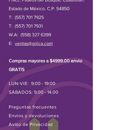
a través del tracto intestinal
4.Prevención de los calambres
Estado de México. C.P. 54850
musculares
T:
(557) 701 7925
5.Mayor resistencia ósea
6. Regula el sueño–naturalmente
T:
(557) 701 7931
promueve el sueño
W.A:
(558) 327 6399
7. Al ser un producto natural el tono
rosado puede variar un poco
E:
ventas@griica.com
Compras mayores a $4999.00 envio
GRATIS
LUN-VIE:
9:00 - 19:00
SÁBADOS:
9:00 - 14:00
Preguntas frecuentes
Envíos y devoluciones
Aviso de Privacidad