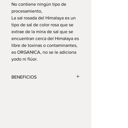
No contiene ningún tipo de
procesamiento,
La sal rosada del Himalaya es un
tipo de sal de color rosa que se
extrae de la mina de sal que se
encuentran cerca del Himalaya es
libre de toxinas o contaminantes,
es ORGANICA, no se le adiciona
yodo ni flúor.
BENEFICIOS
Al consumirla brinda los siguientes
beneficios
1. Regula el contenido de agua por
todo el cuerpo
2. Regula el azúcar en la sangre y
ayuda a reducir los signos del
envejecimiento
D: 1a Cda. de la gloria num. 39,