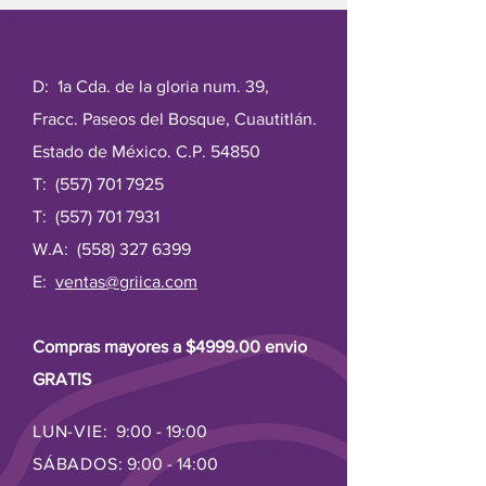
todo el cuerpo
2. Regula el azúcar en la sangre y
ayuda a reducir los signos del
envejecimiento
D: 1a Cda. de la gloria num. 39,
3.Ayuda en la absorción de alimentos
Fracc. Paseos del Bosque, Cuautitlán.
a través del tracto intestinal
4.Prevención de los calambres
Estado de México. C.P. 54850
musculares
T:
(557) 701 7925
5.Mayor resistencia ósea
6. Regula el sueño–naturalmente
T:
(557) 701 7931
promueve el sueño
W.A:
(558) 327 6399
7. Al ser un producto natural el tono
rosado puede variar un poco
E:
ventas@griica.com
Compras mayores a $4999.00 envio
GRATIS
LUN-VIE:
9:00 - 19:00
SÁBADOS:
9:00 - 14:00