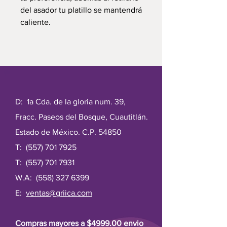
del asador tu platillo se mantendrá
caliente.
D: 1a Cda. de la gloria num. 39,
Fracc. Paseos del Bosque, Cuautitlán.
Estado de México. C.P. 54850
T:
(557) 701 7925
T:
(557) 701 7931
W.A:
(558) 327 6399
E:
ventas@griica.com
Compras mayores a $4999.00 envio